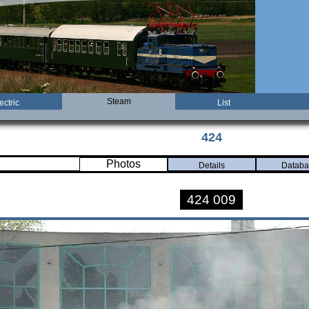
Steam
ectric
List
424
Photos
Details
Databa
424 009