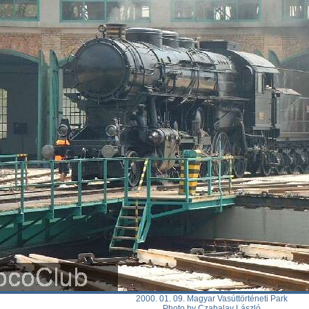
2000. 01. 09. Magyar Vasúttörténeti Park
Photo by Czabalay László