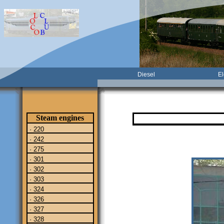
Diesel
El
Steam engines
· 220
· 242
· 275
· 301
· 302
· 303
· 324
· 326
· 327
· 328