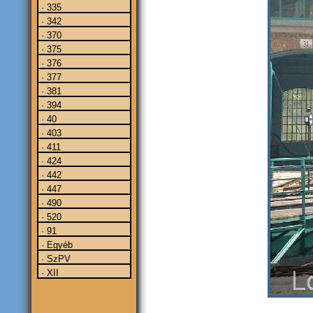
· 335
· 342
· 370
· 375
· 376
· 377
· 381
· 394
· 40
· 403
· 411
· 424
· 442
· 447
· 490
· 520
· 91
· Egyéb
· SzPV
· XII