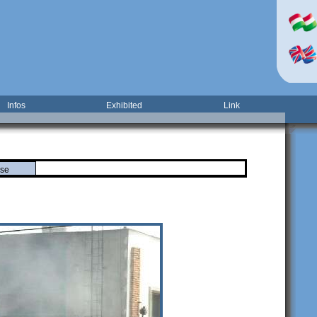
Infos
Exhibited
Link
se