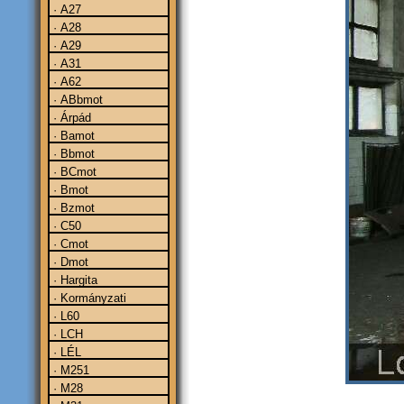
· A27
· A28
· A29
· A31
· A62
· ABbmot
· Árpád
· Bamot
· Bbmot
· BCmot
· Bmot
· Bzmot
· C50
· Cmot
· Dmot
· Hargita
· Kormányzati
· L60
· LCH
· LÉL
· M251
· M28