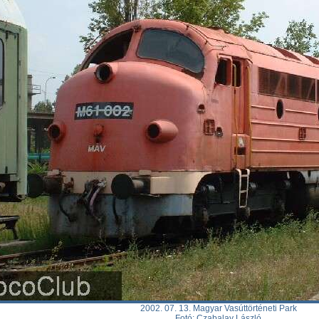
2002. 07. 13. Magyar Vasúttörténeti Park
Fotó: Czabalay László