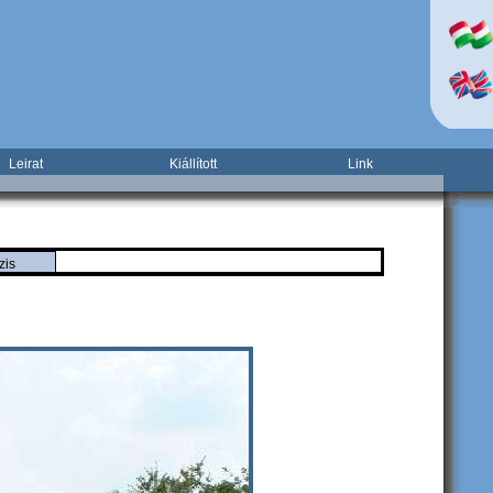
Leirat
Kiállított
Link
zis