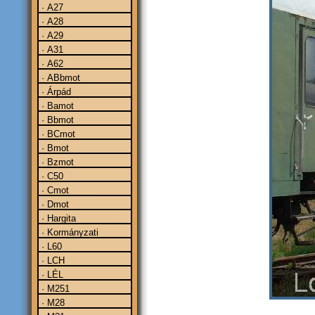
· A27
· A28
· A29
· A31
· A62
· ABbmot
· Árpád
· Bamot
· Bbmot
· BCmot
· Bmot
· Bzmot
· C50
· Cmot
· Dmot
· Hargita
· Kormányzati
· L60
· LCH
· LÉL
· M251
· M28