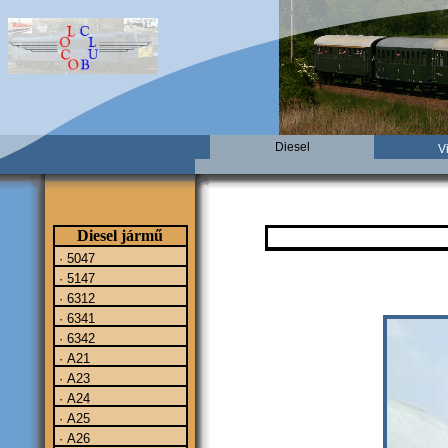
Diesel
V
Diesel jármű
· 5047
· 5147
· 6312
· 6341
· 6342
· A21
· A23
· A24
· A25
· A26