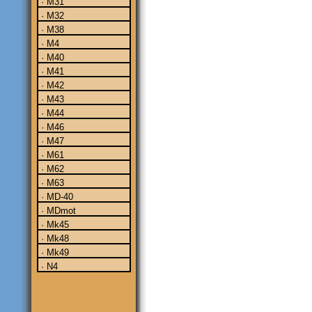
· M31
· M32
· M38
· M4
· M40
· M41
· M42
· M43
· M44
· M46
· M47
· M61
· M62
· M63
· MD-40
· MDmot
· Mk45
· Mk48
· Mk49
· N4