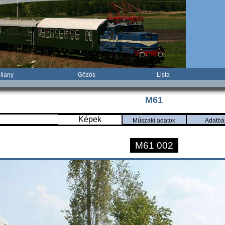
illany
Gőzös
Lista
M61
Képek
Műszaki adatok
Adatbá
M61 002