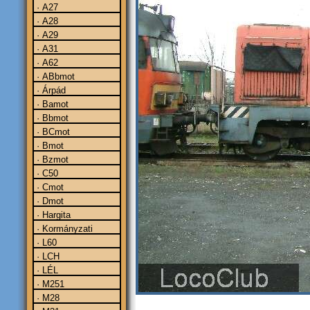
· A27
· A28
· A29
· A31
· A62
· ABbmot
· Árpád
· Bamot
· Bbmot
· BCmot
· Bmot
· Bzmot
· C50
· Cmot
· Dmot
· Hargita
· Kormányzati
· L60
· LCH
· LÉL
· M251
· M28