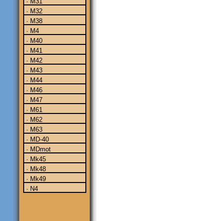
· M31
· M32
· M38
· M4
· M40
· M41
· M42
· M43
· M44
· M46
· M47
· M61
· M62
· M63
· MD-40
· MDmot
· Mk45
· Mk48
· Mk49
· N4