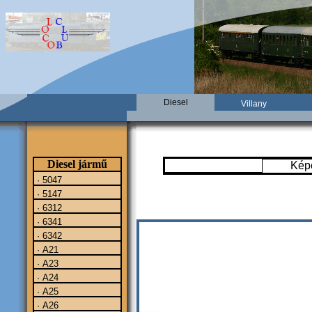
Diesel
Villany
Diesel jármű
Kép
· 5047
· 5147
· 6312
· 6341
· 6342
· A21
· A23
· A24
· A25
· A26