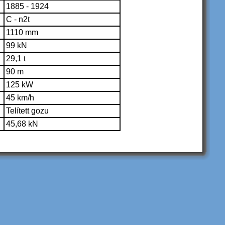
1885 - 1924
C - n2t
1110 mm
99 kN
29,1 t
90 m
125 kW
45 km/h
Telített gozu
45,68 kN