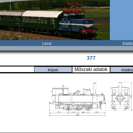
Leirat
Kiállíto
377
Műszaki adatok
Képek
Adatbá