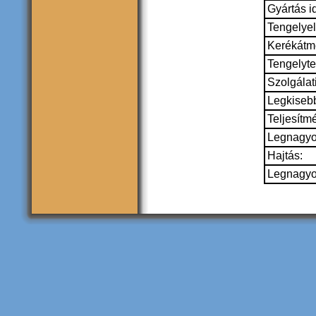
Gyártás i
Tengelyel
Kerékátm
Tengelyte
Szolgálat
Legkisebb
Teljesítm
Legnagyo
Hajtás:
Legnagyob