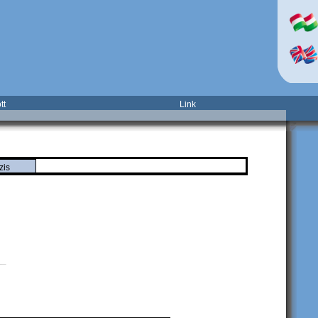
tt
Link
zis