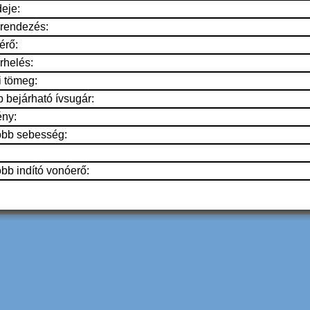
deje:
rendezés:
érő:
rhelés:
i tömeg:
 bejárható ívsugár:
ény:
bb sebesség:
b indító vonóerő: