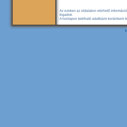
Az ezeken az oldalakon elérhető információ
fogadok.
A honlapon talélható adatbázis korántsem te
K