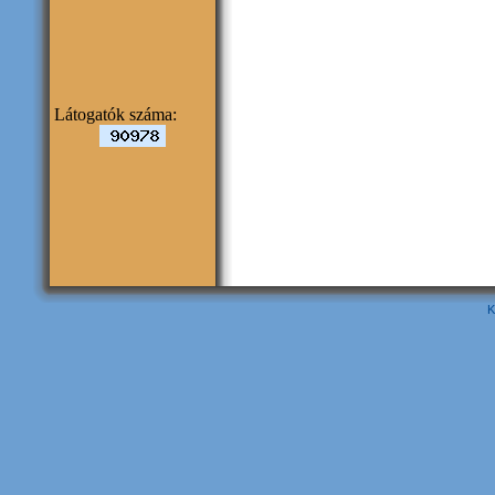
Látogatók száma:
K