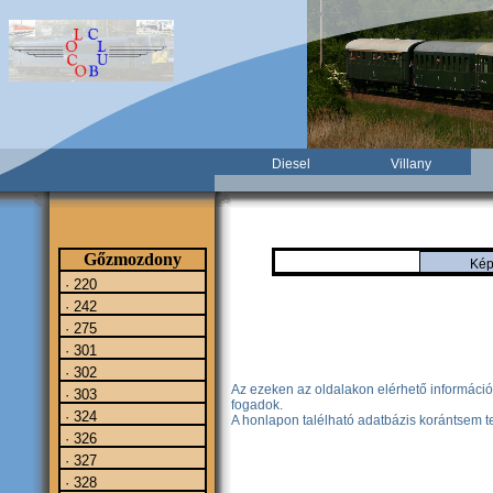
Diesel
Villany
Gőzmozdony
Kép
· 220
· 242
· 275
· 301
· 302
Az ezeken az oldalakon elérhető információ
· 303
fogadok.
· 324
A honlapon talélható adatbázis korántsem te
· 326
· 327
· 328