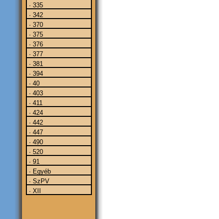
· 335
· 342
· 370
· 375
· 376
· 377
· 381
· 394
· 40
· 403
· 411
· 424
· 442
· 447
· 490
· 520
· 91
· Egyéb
· SzPV
· XII